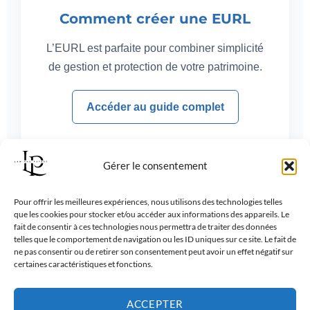
Comment créer une EURL
L’EURL est parfaite pour combiner simplicité
de gestion et protection de votre patrimoine.
Accéder au guide complet
Gérer le consentement
Pour offrir les meilleures expériences, nous utilisons des technologies telles
FAQ - Réponses aux
que les cookies pour stocker et/ou accéder aux informations des appareils. Le
fait de consentir à ces technologies nous permettra de traiter des données
questions fréquentes
telles que le comportement de navigation ou les ID uniques sur ce site. Le fait de
ne pas consentir ou de retirer son consentement peut avoir un effet négatif sur
certaines caractéristiques et fonctions.
sur la création et la
ACCEPTER