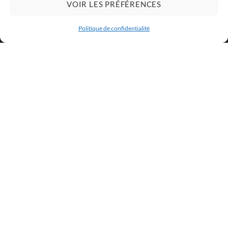
VOIR LES PRÉFÉRENCES
Politique de confidentialité
👉 Transférer mon siège social
maintenant
Pourquoi choisir Law
and Papers pour votre
transfert ?