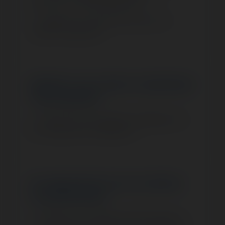
besoins et à votre développement.
Optimisez vos infrastructures pour une
meilleure organisation.
Réduire vos coûts et optimiser
votre gestion
Optez pour une localisation stratégique avec
des charges plus avantageuses.
Se rapprocher de vos clients
ou partenaires
Renforcez vos relations professionnelles en