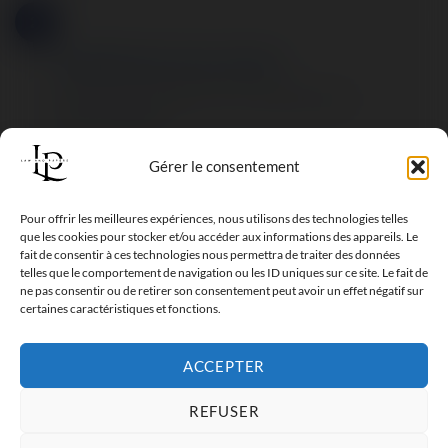
2
Modification des statuts
Mise à jour de l’adresse de la société dans les
statuts juridiques.
Gérer le consentement
3
Publication légale
Pour offrir les meilleures expériences, nous utilisons des technologies telles
que les cookies pour stocker et/ou accéder aux informations des appareils. Le
fait de consentir à ces technologies nous permettra de traiter des données
Annonce dans un journal d’annonces légales pour
telles que le comportement de navigation ou les ID uniques sur ce site. Le fait de
informer de la modification.
ne pas consentir ou de retirer son consentement peut avoir un effet négatif sur
certaines caractéristiques et fonctions.
4
ACCEPTER
Déclaration aux autorités
REFUSER
Dépôt du dossier au greffe ou au CFE pour obtenir
un Kbis mis à jour.