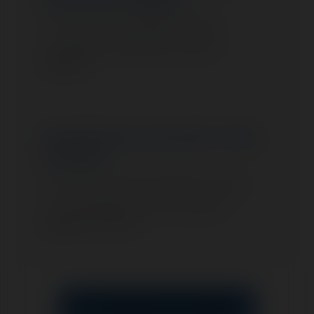
Choix du journal habilité localement.
Rédaction et validation de l’annonce
obligatoire.
Conseils pour sécuriser votre
transfert
Analyse des impacts juridiques et fiscaux.
Accompagnement sur les contrats et
obligations connexes.
👉 Contactez nos experts