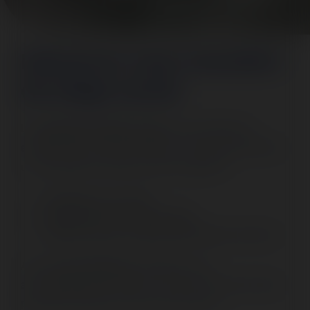
Démarrer mon transfert
de siège social
Le
transfert de siège social
est une démarche
essentielle pour toute entreprise souhaitant officialiser
un changement d’adresse. Elle comprend :
✔ Modification des statuts
✔ Publication d’une annonce légale
✔ Dépôt du dossier au greffe du tribunal de commerce
Avec
Law and Papers
, bénéficiez d’un
accompagnement complet : rédaction des documents,
publication officielle, mise à jour du Kbis.