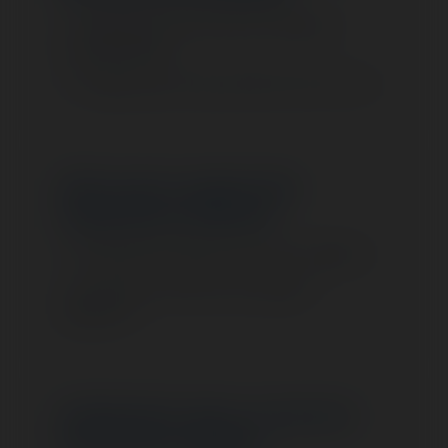
Modification des statuts pour intégrer la
nouvelle adresse.
Rédaction des PV pour SARL, SAS, SCI, etc.
Mise à jour auprès des
organismes officiels
Déclaration au greffe ou au CFE compétent.
Mise à jour du Kbis et des registres
obligatoires.
Publication dans un journal
d’annonces légales