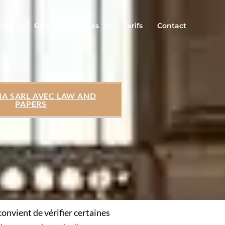
rié
Guides juridiques
Tarifs
Contact
MA SARL AVEC LAW AND
PAPERS
 convient de vérifier certaines