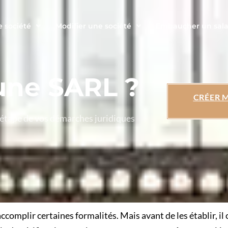
e société
Modifier une société
Embaucher un sala
une SARL ?
CRÉER 
 étape de vos démarches juridiques
accomplir certaines formalités. Mais avant de les établir, il