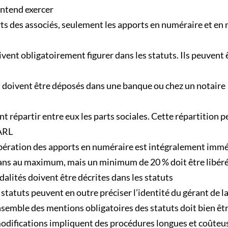
entend exercer
s des associés, seulement les apports en numéraire et en 
ent obligatoirement figurer dans les statuts. Ils peuvent ê
) doivent être déposés dans une banque ou chez un notaire
nt répartir entre eux les parts sociales. Cette répartition p
SARL
ibération des apports en numéraire est intégralement immé
ans au maximum, mais un minimum de 20 % doit être libéré l
dalités doivent être décrites dans les statuts
statuts peuvent en outre préciser l’identité du gérant de la
nsemble des mentions obligatoires des statuts doit bien être
s modifications impliquent des procédures longues et coûteu