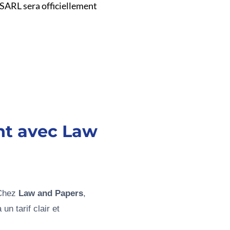
e SARL sera officiellement
nt avec Law
 Chez
Law and Papers
,
n tarif clair et